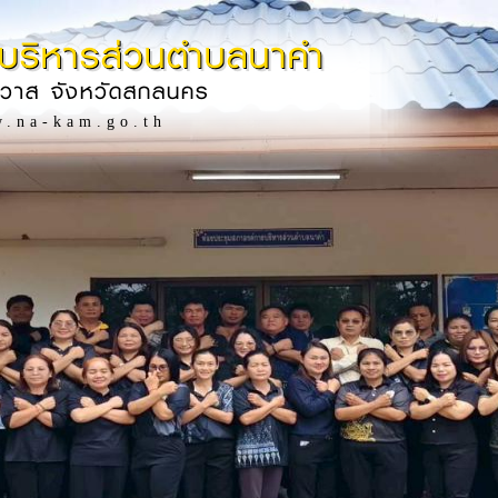
บริหารส่วนตำบลนาคำ
ิวาส จังหวัดสกลนคร
w.na-kam.go.th