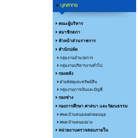
บุคลากร
คณะผู้บริหาร
สมาชิกสภา
หัวหน้าส่วนราชการ
สำนักปลัด
กลุ่มงานอำนวยการ
กลุ่มงานบริหารงานทั่วไป
กองคลัง
ฝ่ายพัสดุและทรัพย์สิน
กลุ่มงานการเงินและบัญชี
กองช่าง
กองการศึกษา ศาสนา และวัฒนธรรม
ศพด.บ้านหนองแฝกดอนมุย
ศพด.บ้านหนองม่วง
หน่วยงานตรวจสอบภายใน