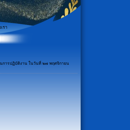
อเรา
การปฏิบัติงาน ในวันที่ ๒๗ พฤศจิกายน