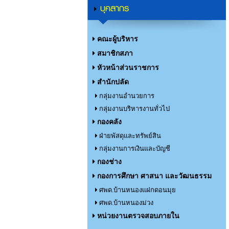
บุคลากร
คณะผู้บริหาร
สมาชิกสภา
หัวหน้าส่วนราชการ
สำนักปลัด
กลุ่มงานอำนวยการ
กลุ่มงานบริหารงานทั่วไป
กองคลัง
ฝ่ายพัสดุและทรัพย์สิน
กลุ่มงานการเงินและบัญชี
กองช่าง
กองการศึกษา ศาสนา และวัฒนธรรม
ศพด.บ้านหนองแฝกดอนมุย
ศพด.บ้านหนองม่วง
หน่วยงานตรวจสอบภายใน