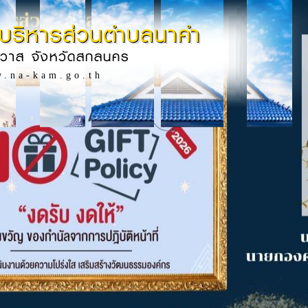
บริหารส่วนตำบลนาคำ
ิวาส จังหวัดสกลนคร
w.na-kam.go.th