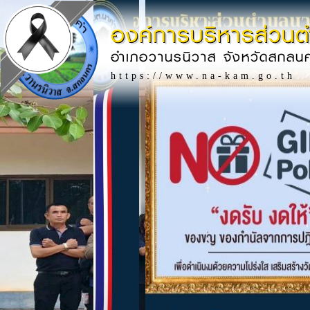
องค์การบริหารส่วน
อำเภอวานรนิวาส จังหวัดสกลน
https://www.na-kam.go.th