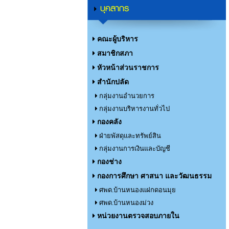
บุคลากร
คณะผู้บริหาร
สมาชิกสภา
หัวหน้าส่วนราชการ
สำนักปลัด
กลุ่มงานอำนวยการ
กลุ่มงานบริหารงานทั่วไป
กองคลัง
ฝ่ายพัสดุและทรัพย์สิน
กลุ่มงานการเงินและบัญชี
กองช่าง
กองการศึกษา ศาสนา และวัฒนธรรม
ศพด.บ้านหนองแฝกดอนมุย
ศพด.บ้านหนองม่วง
หน่วยงานตรวจสอบภายใน