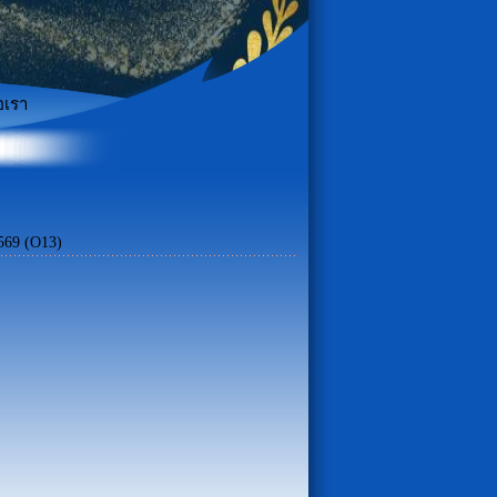
อเรา
69 (O13)