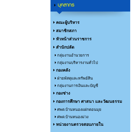
บุคลากร
คณะผู้บริหาร
สมาชิกสภา
หัวหน้าส่วนราชการ
สำนักปลัด
กลุ่มงานอำนวยการ
กลุ่มงานบริหารงานทั่วไป
กองคลัง
ฝ่ายพัสดุและทรัพย์สิน
กลุ่มงานการเงินและบัญชี
กองช่าง
กองการศึกษา ศาสนา และวัฒนธรรม
ศพด.บ้านหนองแฝกดอนมุย
ศพด.บ้านหนองม่วง
หน่วยงานตรวจสอบภายใน